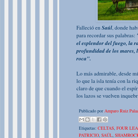
Falleció en
Saúl
, donde habí
para recordar sus palabras:
el esplendor del fuego, la ra
profundidad de los mares, la
roca".
Lo más admirable, desde mi p
lo que la isla tenía con la r
claro de que cuando el espír
los lazos se vuelven inquebr
Publicado por
Amparo Ruiz Palaz
Etiquetas:
CELTAS
,
FOUR LEA
PATRICIO
,
SAÚL
,
SHAMROC