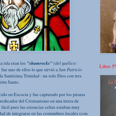
 isla eran los
"shamrocks"
(del gaélico:
Libro 5º
 fue uno de ellos lo que sirvió a
San Patricio
 la Santísima Trinidad : un solo Dios con tres
ritu Santo.
ido en Escocia y fue capturado por los piratas
predicador del Cristianismo en una tierra de
 fácil pues las creencias celtas estaban muy
idad de integrarse en las costumbres locales (con