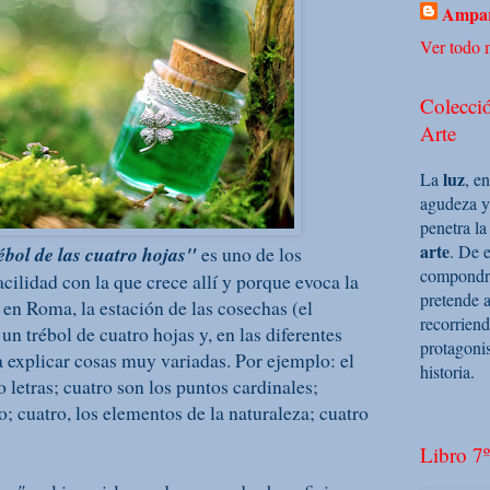
Ampar
Ver todo m
Colecció
Arte
luz
La
, e
agudeza y
penetra la
arte
. De e
ébol de las cuatro hojas"
es uno de los
compondrá 
acilidad con la que crece allí y porque evoca la
pretende a
 en Roma, la estación de las cosechas (el
recorriend
un trébol de cuatro hojas y, en las diferentes
protagoni
ra explicar cosas muy variadas. Por ejemplo: el
historia.
 letras; cuatro son los puntos cardinales;
o; cuatro, los elementos de la naturaleza; cuatro
Libro 7º