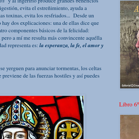
os"
y al ingerirlo produce grandes beneficios
igestión, evita el estreñimiento, ayuda a
las toxinas, evita los resfriados... Desde un
 hay dos explicaciones: una de ellas dice que
atro componentes básicos de la felicidad:
, pero a mí me resulta más convincente aquélla
dad representa es:
la esperanza, la fe, el amor y
se yerguen para anunciar tormentas, los celtas
 previene de las fuerzas hostiles y así puedes
Libro 6º