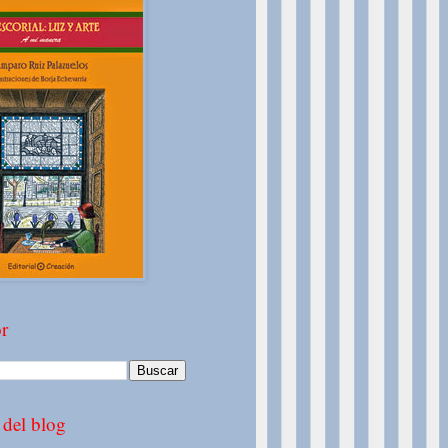
r
 del blog