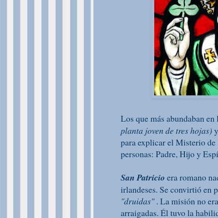
Los que más abundaban en la
planta joven de tres hojas)
y
para explicar el Misterio de
personas: Padre, Hijo y Espí
San Patricio
era romano nac
irlandeses. Se convirtió en 
"druidas"
. La misión no era
arraigadas. Él tuvo la habil