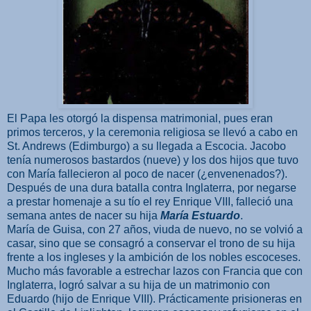
El Papa les otorgó la dispensa matrimonial, pues eran
primos terceros, y la ceremonia religiosa se llevó a cabo en
St. Andrews (Edimburgo) a su llegada a Escocia. Jacobo
tenía numerosos bastardos (nueve) y los dos hijos que tuvo
con María fallecieron al poco de nacer (¿envenenados?).
Después de una dura batalla contra Inglaterra, por negarse
a prestar homenaje a su tío el rey Enrique VIII, falleció una
semana antes de nacer su hija
María Estuardo
.
María de Guisa, con 27 años, viuda de nuevo, no se volvió a
casar, sino que se consagró a conservar el trono de su hija
frente a los ingleses y la ambición de los nobles escoceses.
Mucho más favorable a estrechar lazos con Francia que con
Inglaterra, logró salvar a su hija de un matrimonio con
Eduardo (hijo de Enrique VIII). Prácticamente prisioneras en