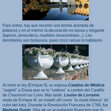
Para entrar, hay que recorrer una bonita alameda de
plátanos y en el interior la decoración es lujosa y elegante
(tapices, pinacoteca, muebles renacentistas...). Los
dormitorios son fastuosos, pues cinco reinas lo habitaron.
Al morir el rey (Enrique II), su esposa
Catalina de Médicis
"sugirió" a Diana que se lo "cediera" a cambio del Castillo
de
Chaumont sur Loire
. Más tarde,
Louise de Lorraine
,
viuda de Enrique III, se instaló allí como
"la viuda blanca" (el
color del luto)
. Durante la Revolución Francesa de 1789, fue
Madame Dupin
(hija de un acaudalado financiero que lo