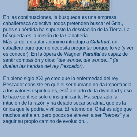
En las continuaciones, la búsqueda es una empresa
caballeresca colectiva; todos pretenden buscar el Grial,
pues su pérdida ha supuesto la desolación de la Tierra. La
búsqueda es la misión de la Caballería.
Más tarde, un autor anónimo introdujo a
Galahad
, un
caballero puro que no necesita preguntar porque lo ve (y ver
es conocer). En la ópera de Wagner,
Parsifal
es capaz de
sentir compasión y dice:
"die wunde, die wunde..." (le
duelen las heridas del rey Pescador)
.
En pleno siglo XXI yo creo que la enfermedad del rey
Pescador consiste en que el ser humano no da importancia
a los valores espirituales, está alejado de la divinidad y eso
le hace sentirse solo e insignificante. Ha separado la
intución de la razón y ha dejado secar su alma, que es la
única que le podría vivificar. El retorno del Grial es algo que
muchos anhelan, pero pocos se atreven a ser
"héroes"
y a
seguir su propio camino de evolución...