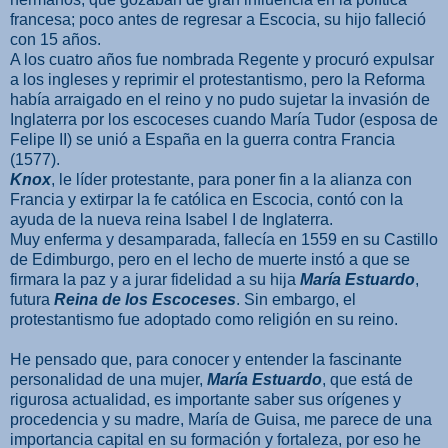
francesa; poco antes de regresar a Escocia, su hijo falleció
con 15 años.
A los cuatro años fue nombrada Regente y procuró expulsar
a los ingleses y reprimir el protestantismo, pero la Reforma
había arraigado en el reino y no pudo sujetar la invasión de
Inglaterra por los escoceses cuando María Tudor (esposa de
Felipe II) se unió a España en la guerra contra Francia
(1577).
Knox
, le líder protestante, para poner fin a la alianza con
Francia y extirpar la fe católica en Escocia, contó con la
ayuda de la nueva reina Isabel I de Inglaterra.
Muy enferma y desamparada, fallecía en 1559 en su Castillo
de Edimburgo, pero en el lecho de muerte instó a que se
firmara la paz y a jurar fidelidad a su hija
María Estuardo
,
futura
Reina de los Escoceses
. Sin embargo, el
protestantismo fue adoptado como religión en su reino.
He pensado que, para conocer y entender la fascinante
personalidad de una mujer,
María Estuardo
, que está de
rigurosa actualidad, es importante saber sus orígenes y
procedencia y su madre, María de Guisa, me parece de una
importancia capital en su formación y fortaleza, por eso he