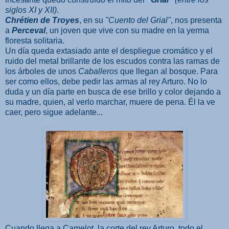
siglos XI y XII)
.
Chrétien de Troyes
, en su
"Cuento del Grial"
, nos presenta
a
Perceval
, un joven que vive con su madre en la yerma
floresta solitaria.
Un día queda extasiado ante el despliegue cromático y el
ruido del metal brillante de los escudos contra las ramas de
los árboles de unos
Caballeros
que llegan al bosque. Para
ser como ellos, debe pedir las armas al rey Arturo. No lo
duda y un día parte en busca de ese brillo y color dejando a
su madre, quien, al verlo marchar, muere de pena. Él la ve
caer, pero sigue adelante...
Cuando llega a Camelot, la corte del rey Arturo, todo el