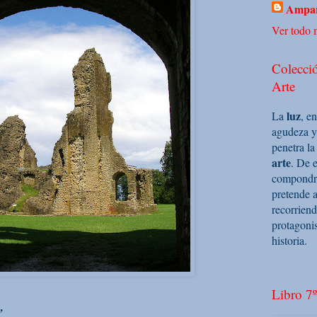
Ampar
Ver todo m
Colecció
Arte
luz
La
, e
agudeza y
penetra la
arte
. De e
compondrá 
pretende a
recorriend
protagoni
historia.
Libro 7º
,