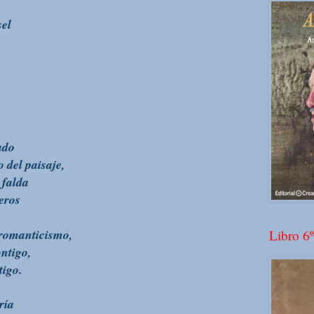
el
ado
o del paisaje,
falda
eros
 romanticismo,
Libro 6º
ntigo,
tigo.
ría