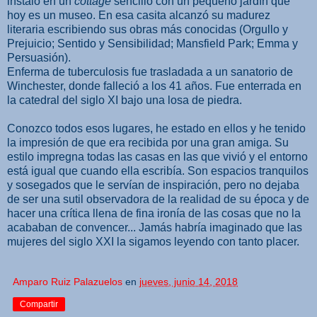
instaló en un
cottage
sencillo con un pequeño jardín que
hoy es un museo. En esa casita alcanzó su madurez
literaria escribiendo sus obras más conocidas (Orgullo y
Prejuicio; Sentido y Sensibilidad; Mansfield Park; Emma y
Persuasión).
Enferma de tuberculosis fue trasladada a un sanatorio de
Winchester, donde falleció a los 41 años. Fue enterrada en
la catedral del siglo XI bajo una losa de piedra.
Conozco todos esos lugares, he estado en ellos y he tenido
la impresión de que era recibida por una gran amiga. Su
estilo impregna todas las casas en las que vivió y el entorno
está igual que cuando ella escribía. Son espacios tranquilos
y sosegados que le servían de inspiración, pero no dejaba
de ser una sutil observadora de la realidad de su época y de
hacer una crítica llena de fina ironía de las cosas que no la
acababan de convencer... Jamás habría imaginado que las
mujeres del siglo XXI la sigamos leyendo con tanto placer.
Amparo Ruiz Palazuelos
en
jueves, junio 14, 2018
Compartir