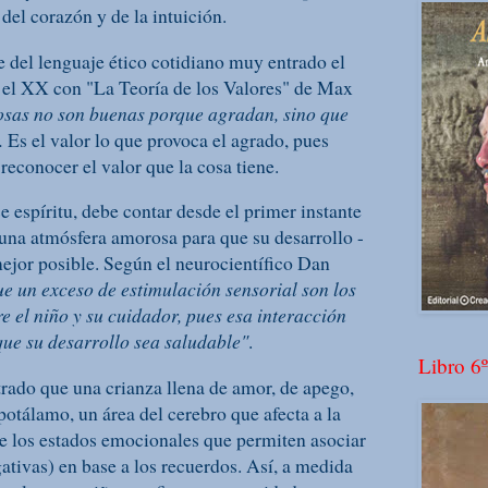
 del corazón y de la intuición.
 del lenguaje ético cotidiano muy entrado el
 el XX con "La Teoría de los Valores" de Max
osas no son buenas porque agradan, sino que
.
Es el valor lo que provoca el agrado, pues
 reconocer el valor que la cosa tiene.
se espíritu, debe contar desde el primer instante
una atmósfera amorosa para que su desarrollo -
 mejor posible. Según el neurocientífico Dan
e un exceso de estimulación sensorial son los
e el niño y su cuidador, pues esa interacción
que su desarrollo sea saludable"
.
Libro 6º
rado que una crianza llena de amor, de apego,
ipotálamo, un área del cerebro que afecta a la
e los estados emocionales que permiten asociar
ativas) en base a los recuerdos. Así, a medida