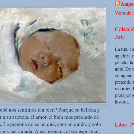
Ampar
Ver todo m
Colecció
Arte
luz
La
, e
agudeza y
penetra la
arte
. De e
compondrá 
pretende a
recorriend
protagoni
historia.
ebé nos sentimos tan bien? Porque su belleza y
r a su esencia, el amor, el bien más preciado de
es. La persona no es un qué, sino un quién, y sólo
Libro 7º
ar y ser amada. A esa esencia, al ser espiritual,