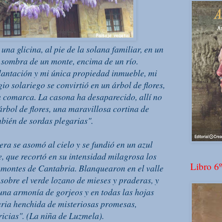
na glicina, al pie de la solana familiar, en un
 sombra de un monte, encima de un río.
lantación y mi única propiedad inmueble, mi
gio solariego se convirtió en un árbol de flores,
a comarca. La casona ha desaparecido, allí no
rbol de flores, una maravillosa cortina de
mbién de sordas plegarias".
era se asomó al cielo y se fundió en un azul
e, que recortó en su intensidad milagrosa los
Libro 6º
 montes de Cantabria. Blanquearon en el valle
sobre el verde lozano de mieses y praderas, y
 una armonía de gorjeos y en todas las hojas
aria henchida de misteriosas promesas,
icias". (La niña de Luzmela).