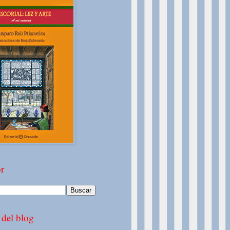
r
 del blog