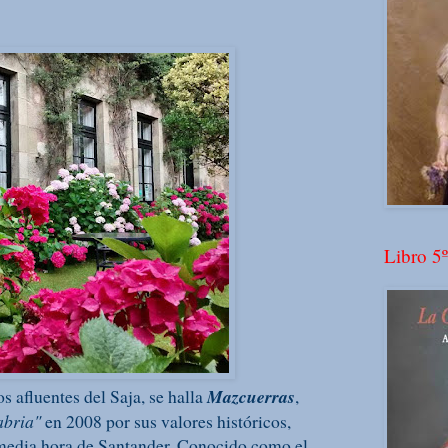
Libro 5º
os afluentes del Saja, se halla
Mazcuerras
,
abria"
en 2008 por sus valores históricos,
 media hora de Santander. Conocido como el