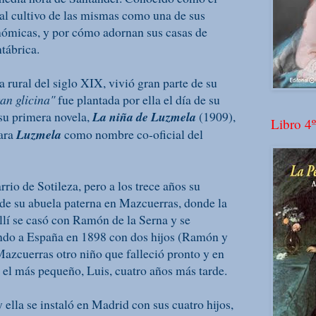
 al cultivo de las mismas como una de sus
nómicas, y por cómo adornan sus casas de
tábrica.
a rural del siglo XIX, vivió gran parte de su
an glicina"
fue plantada por ella el día de su
 su primera novela,
La niña de Luzmela
(1909),
Libro 4º
tara
Luzmela
como nombre co-oficial del
rrio de Sotileza, pero a los trece años su
a de su abuela paterna en Mazcuerras, donde la
llí se casó con Ramón de la Serna y se
ando a España en 1898 con dos hijos (Ramón y
Mazcuerras otro niño que falleció pronto y en
; el más pequeño, Luis, cuatro años más tarde.
ella se instaló en Madrid con sus cuatro hijos,