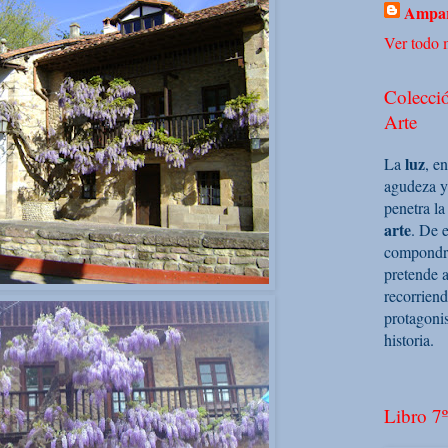
Ampar
Ver todo m
Colecció
Arte
luz
La
, e
agudeza y
penetra la
arte
. De e
compondrá 
pretende a
recorriend
protagoni
historia.
Libro 7º