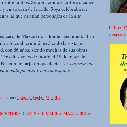
ón entre ambos. Su obra como escritora alcanzó
 y en su casa de la calle Goya celebraba un
anas, al que asistían personajes de la alta
Libro 3º
descono
n su casa de Mazcuerras, donde pasó miedo, frío
o a lo cual terminó perdiendo la vista por
d, con 86 años, siendo muchas de sus obras
. Tres días antes de morir, el 19 de mayo de
ABC con un tarjetón que decía:
"Les agradezco
enamente puedan y tengan espacio".
uelos
en
sábado, diciembre 21, 2019
SCRITORA
,
GLICINA
,
LUZMELA
,
MAZCUERRAS
,