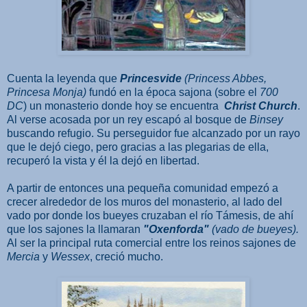
Cuenta la leyenda que
Princesvide
(Princess Abbes,
Princesa Monja)
fundó en la época sajona (sobre el
700
DC
) un monasterio donde hoy se encuentra
Christ Church
.
Al verse acosada por un rey escapó al bosque de
Binsey
buscando refugio. Su perseguidor fue alcanzado por un rayo
que le dejó ciego, pero gracias a las plegarias de ella,
recuperó la vista y él la dejó en libertad.
A partir de entonces una pequeña comunidad empezó a
crecer alrededor de los muros del monasterio, al lado del
vado por donde los bueyes cruzaban el río Támesis, de ahí
que los sajones la llamaran
"Oxenforda"
(vado de bueyes).
Al ser la principal ruta comercial entre los reinos sajones de
Mercia
y
Wessex
, creció mucho.