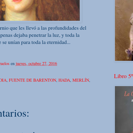
rnio que les llevó a las profundidades del
enas dejaba penetrar la luz, y toda la
 se unían para toda la eternidad...
uelos
en
jueves, octubre 27, 2016
Libro 5º
DIA
,
FUENTE DE BARENTON
,
HADA
,
MERLÍN
,
tarios: