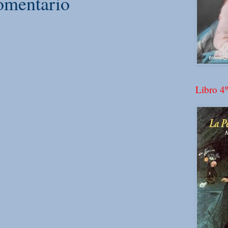
omentario
Libro 4º