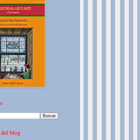
r
 del blog