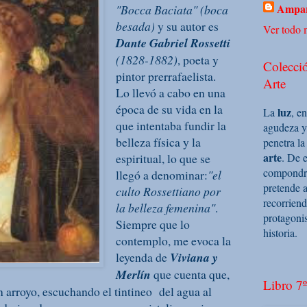
Ampar
"Bocca Baciata" (boca
besada)
y su autor es
Ver todo m
Dante Gabriel Rossetti
(1828-1882)
, poeta y
Colecció
pintor prerrafaelista.
Arte
Lo llevó a cabo en una
época de su vida en la
luz
La
, e
que intentaba fundir la
agudeza y
belleza física y la
penetra la
arte
espiritual, lo que se
. De e
compondrá 
llegó a denominar:
"el
pretende a
culto Rossettiano por
recorriend
la belleza femenina"
.
protagoni
Siempre que lo
historia.
contemplo, me evoca la
leyenda de
Viviana y
Merlín
que cuenta que,
Libro 7º
n arroyo, escuchando el tintineo del agua al