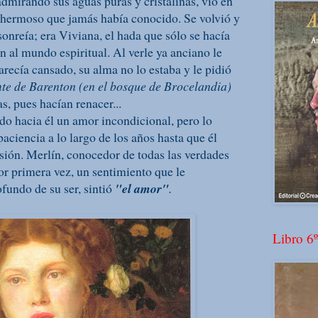
admirando sus aguas puras y cristalinas, vio en
ás hermoso que jamás había conocido. Se volvió y
onreía; era Viviana, el hada que sólo se hacía
an al mundo espiritual. Al verle ya anciano le
parecía cansado, su alma no lo estaba y le pidió
te de Barenton (en el bosque de Brocelandia)
s, pues hacían renacer...
do hacia él un amor incondicional, pero lo
paciencia a lo largo de los años hasta que él
ión. Merlín, conocedor de todas las verdades
or primera vez, un sentimiento que le
undo de su ser, sintió
"el amor"
.
Libro 6º