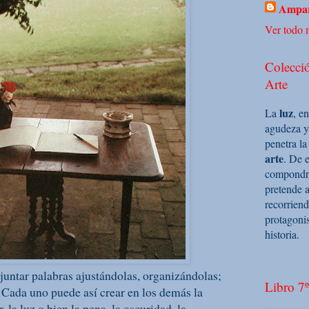
Ampar
Ver todo m
Colecció
Arte
luz
La
, e
agudeza y
penetra la
arte
. De e
compondrá 
pretende a
recorriend
protagoni
historia.
n juntar palabras ajustándolas, organizándolas;
Libro 7º
. Cada uno puede así crear en los demás la
, la luz o bien la pena, la oscuridad, la