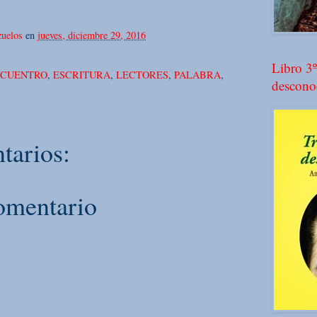
uelos
en
jueves, diciembre 29, 2016
Libro 3º
NCUENTRO
,
ESCRITURA
,
LECTORES
,
PALABRA
,
descono
tarios:
omentario