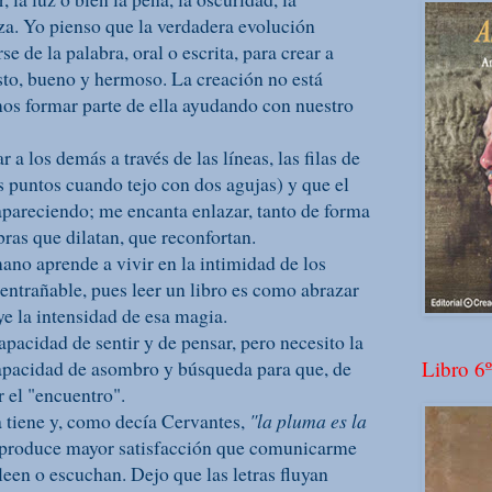
a. Yo pienso que la verdadera evolución
se de la palabra, oral o escrita, para crear a
usto, bueno y hermoso. La creación no está
os formar parte de ella ayudando con nuestro
r a los demás a través de las líneas, las filas de
 puntos cuando tejo con dos agujas) y que el
apareciendo; me encanta enlazar, tanto de forma
bras que dilatan, que reconfortan.
ano aprende a vivir en la intimidad de los
entrañable, pues leer un libro es como abrazar
ye la intensidad de esa magia.
pacidad de sentir y de pensar, pero necesito la
 capacidad de asombro y búsqueda para que, de
Libro 6º
 el "encuentro".
la tiene y, como decía Cervantes,
"la pluma es la
produce mayor satisfacción que comunicarme
een o escuchan. Dejo que las letras fluyan