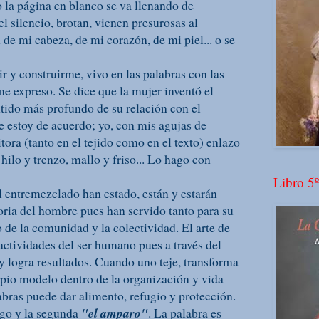
la página en blanco se va llenando de
l silencio, brotan, vienen presurosas al
 de mi cabeza, de mi corazón, de mi piel... o se
ir y construirme, vivo en las palabras con las
e expreso. Se dice que la mujer inventó el
ntido más profundo de su relación con el
e estoy de acuerdo; yo, con mis agujas de
tora (tanto en el tejido como en el texto) enlazo
hilo y trenzo, mallo y friso... Lo hago con
Libro 5º
el entremezclado han estado, están y estarán
oria del hombre pues han servido tanto para su
 de la comunidad y la colectividad. El arte de
 actividades del ser humano pues a través del
y logra resultados. Cuando uno teje, transforma
opio modelo dentro de la organización y vida
abras puede dar alimento, refugio y protección.
ego y la segunda
"el amparo"
. La palabra es