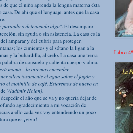
es de que el niño aprenda la lengua materna ésta
o casa. De ahí que el lenguaje, antes que la casa
re.
r parando o deteniendo algo"
. El desamparo
ección, sin ayuda o sin asistencia. La casa es la
el amparar y del cubrir para proteger.
tanas; los cimientos y el sótano la ligan a la
Libro 4º
anas y la buhardilla, al cielo. La casa une tierra
a palabra de consuelo y calienta cuerpo y alma.
será mamá... la oiremos encender
oner silenciosamente el agua sobre el fogón y
rio el molinillo de café. Estaremos de nuevo en
 de
Vladimir Holan)
.
despedir el año que se va y no quería dejar de
ofundo agradecimiento a mi vocación de
racias a ello cada vez voy entendiendo un poco
ura que es ¡vivir!