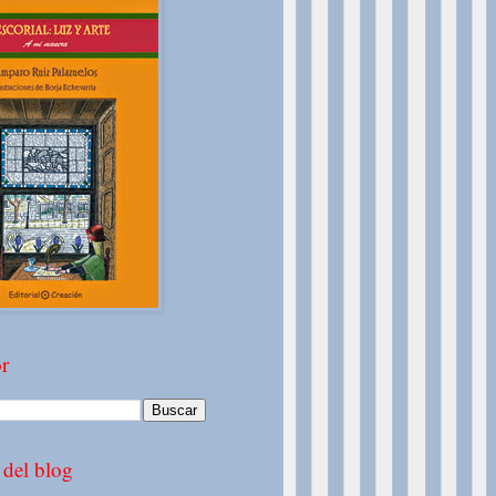
r
 del blog